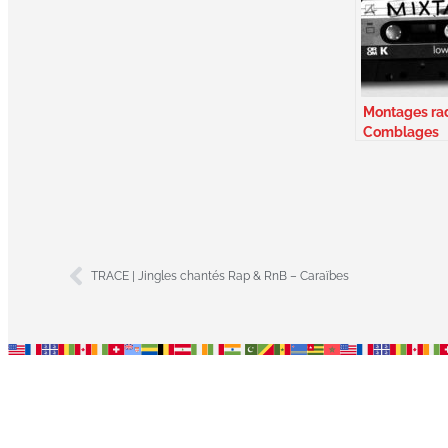
Montages rad
Comblages
musicaux –
Medleys
TRACE | Jingles chantés Rap & RnB – Caraïbes