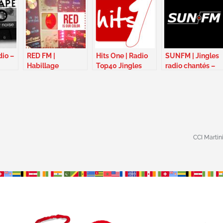
io –
RED FM |
Hits One | Radio
SUNFM | Jingles
Habillage
Top40 Jingles
radio chantés –
d’antenne jingles
chantés – France
Ukraine
CHR – Canada
CCI Martin