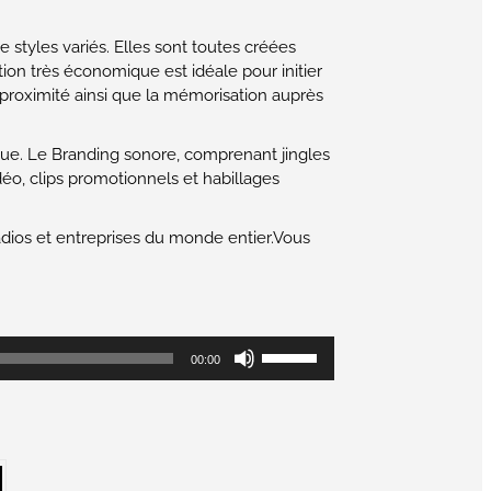
styles variés. Elles sont toutes créées
tion très économique est idéale pour initier
 proximité ainsi que la mémorisation auprès
que. Le Branding sonore, comprenant jingles
éo, clips promotionnels et habillages
dios et entreprises du monde entier.Vous
Utilisez
00:00
les
flèches
haut/bas
pour
augmenter