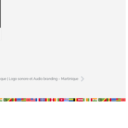
ou
diminuer
le
volume.
ique | Logo sonore et Audio branding – Martinique