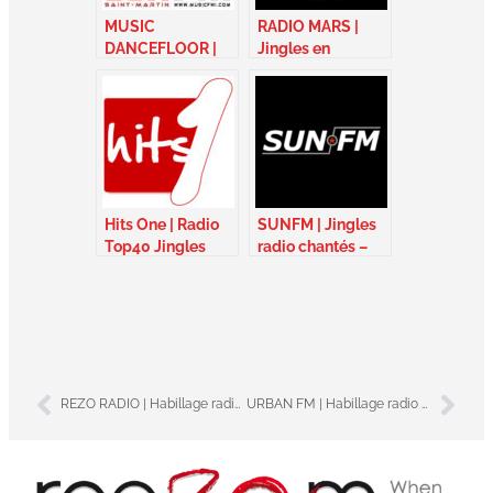
MUSIC
RADIO MARS |
DANCEFLOOR |
Jingles en
Dance Jingles – St
rechantés – Maroc
Martin / St Barth
Hits One | Radio
SUNFM | Jingles
Top40 Jingles
radio chantés –
chantés – France
Ukraine
REZO RADIO | Habillage radio jingles chantés – France
URBAN FM | Habillage radio Urbain – Sénégal