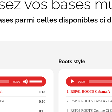
ssez vos bases m
ases parmi celles disponibles ci 
Roots style
Utilisez
Lecteur
00:00
00:00
les
audio
flèches
ol
1.
RSP01 ROOTS Cabana A - 
0:18
haut/bas
pour
 Do
2.
RSP02 ROOTS Come A - Basi
0:10
augmenter
ou
3.
RSP03 ROOTS Comme Çi Com
0:15