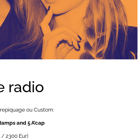
e radio
le repiquage ou Custom:
 5 Ramps and 5 A’cap
 / 2300 Eur)