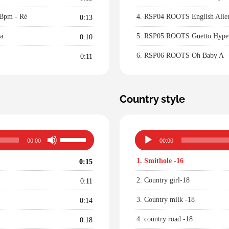
diminuer
 Bpm - Ré
4.
RSP04 ROOTS English Alien 
le
0:13
volume.
a
5.
RSP05 ROOTS Guetto Hype A
0:10
6.
RSP06 ROOTS Oh Baby A - B
0:11
Country style
Utilisez
Lecteur
00:00
00:00
les
audio
flèches
1.
Smithole -16
0:15
haut/bas
pour
2.
Country girl-18
0:11
augmenter
ou
3.
Country milk -18
0:14
diminuer
4.
country road -18
le
0:18