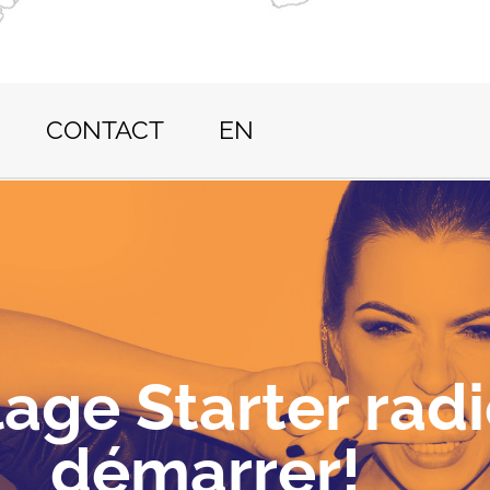
CONTACT
EN
lage Starter rad
démarrer!