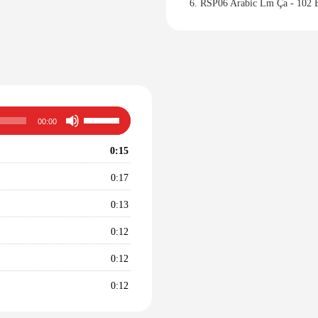
6.
RSP06 Arabic Lm Ça - 102 
Utilisez
00:00
les
flèches
0:15
haut/bas
pour
0:17
augmenter
ou
0:13
diminuer
le
0:12
volume.
0:12
0:12