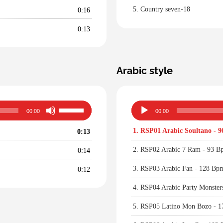
volume.
5.
Country seven-18
0:16
0:13
Arabic style
Utilisez
Lecteur
00:00
00:00
les
audio
flèches
1.
RSP01 Arabic Soultano - 9
0:13
haut/bas
pour
2.
RSP02 Arabic 7 Ram - 93 Bp
0:14
augmenter
ou
3.
RSP03 Arabic Fan - 128 Bp
0:12
diminuer
4.
RSP04 Arabic Party Monster
le
volume.
5.
RSP05 Latino Mon Bozo - 