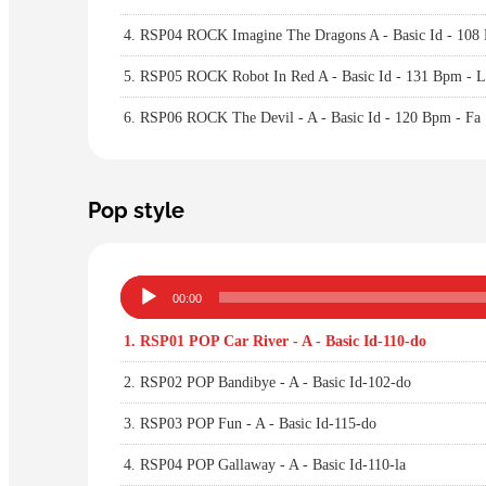
4.
RSP04 ROCK Imagine The Dragons A - Basic Id - 108
5.
RSP05 ROCK Robot In Red A - Basic Id - 131 Bpm - L
6.
RSP06 ROCK The Devil - A - Basic Id - 120 Bpm - Fa
Pop style
Lecteur
00:00
audio
1.
RSP01 POP Car River - A - Basic Id-110-do
2.
RSP02 POP Bandibye - A - Basic Id-102-do
3.
RSP03 POP Fun - A - Basic Id-115-do
4.
RSP04 POP Gallaway - A - Basic Id-110-la