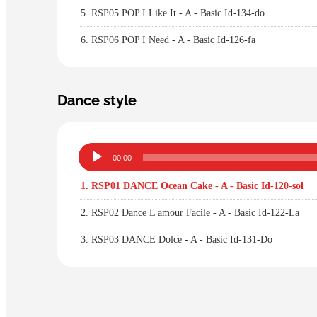
5.
RSP05 POP I Like It - A - Basic Id-134-do
6.
RSP06 POP I Need - A - Basic Id-126-fa
Dance style
Lecteur
00:00
audio
1.
RSP01 DANCE Ocean Cake - A - Basic Id-120-sol
2.
RSP02 Dance L amour Facile - A - Basic Id-122-La
3.
RSP03 DANCE Dolce - A - Basic Id-131-Do