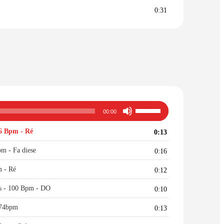
volume.
0:31
Utilisez
00:00
les
flèches
6 Bpm - Ré
0:13
haut/bas
pour
m - Fa diese
0:16
augmenter
ou
m - Ré
0:12
diminuer
s - 100 Bpm - DO
le
0:10
volume.
174bpm
0:13