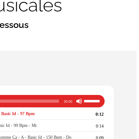
usicales
dessous
Utilisez
00:00
les
flèches
Basic Id - 97 Bpm
0:12
haut/bas
pour
c Id - 99 Bpm - Mi
0:14
augmenter
ou
me Ça - A - Basic Id - 150 Bpm - Do
0:09