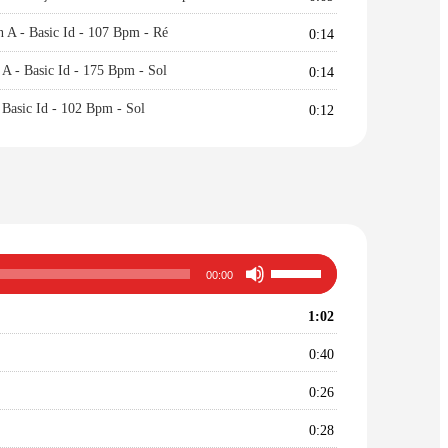
diminuer
A - Basic Id - 107 Bpm - Ré
le
0:14
volume.
 - Basic Id - 175 Bpm - Sol
0:14
asic Id - 102 Bpm - Sol
0:12
Utilisez
00:00
les
flèches
1:02
haut/bas
pour
0:40
augmenter
ou
0:26
diminuer
le
0:28