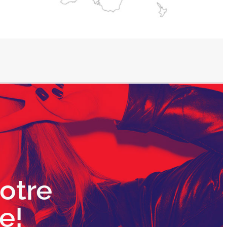
otre
e!