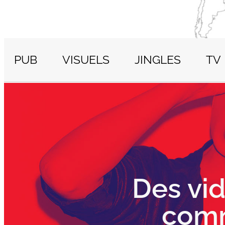
PUB
VISUELS
JINGLES
TV
Des vi
comm