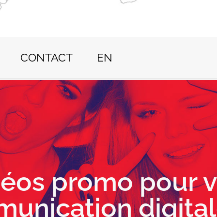
CONTACT
EN
déos promo pour v
unication digital