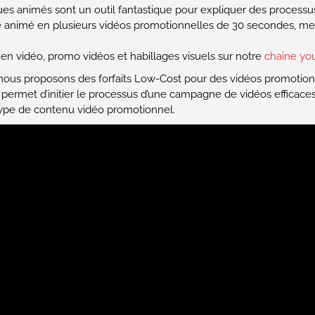
es animés sont un outil fantastique pour expliquer des processu
e animé en plusieurs vidéos promotionnelles de 30 secondes, mettr
en vidéo, promo vidéos et habillages visuels sur notre
chaine yo
 nous proposons des forfaits Low-Cost pour des vidéos promotionn
lle permet d’initier le processus d’une campagne de vidéos effica
 type de contenu vidéo promotionnel.