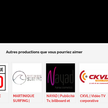
Autres productions que vous pourriez aimer
E
MARTINIQUE
NAYAD | Publicité
CKVL | Vidéo TV
SURFING |
Tv, billboard et
corporative
 –
Publicité vidéo –
identité sonore –
promo – Canada