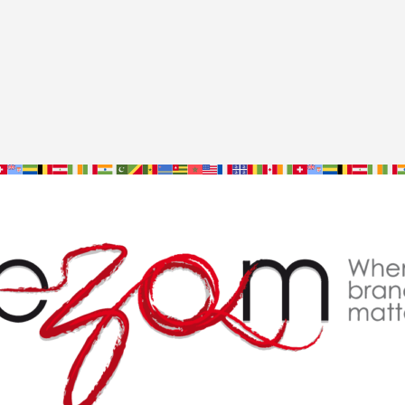
 –
Martinique
Martinique