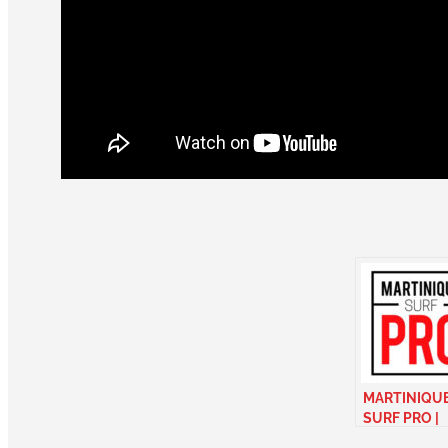
MARTINIQU
SURF PRO |
Teaser vidéo