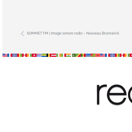
publicité TV
Martinique
SOMMET FM | Image sonore radio – Nouveau Brunswick