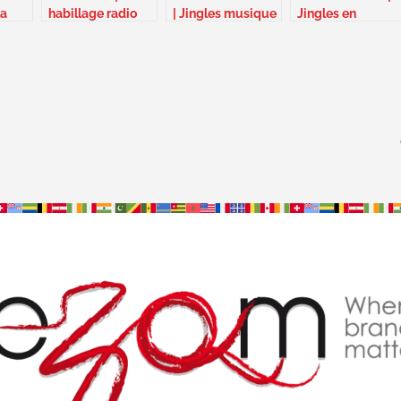
la
habillage radio
| Jingles musique
Jingles en
rechanté –
originale – Suisse
composition
Guyane
originale – Italie