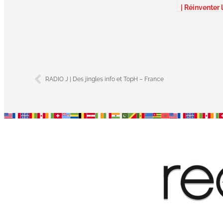
| Réinventer 
marque –
Belgique
RADIO J | Des jingles info et TopH – France