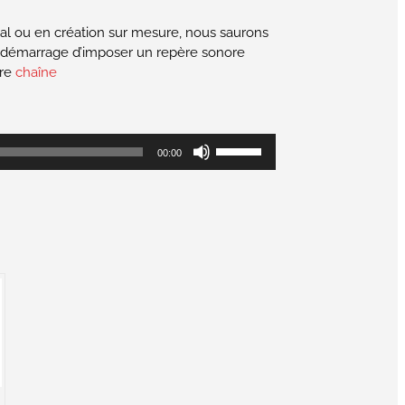
ical ou en création sur mesure, nous saurons
le démarrage d’imposer un repère sonore
tre
chaîne
Utilisez
00:00
les
flèches
haut/bas
pour
augmenter
ou
diminuer
le
volume.